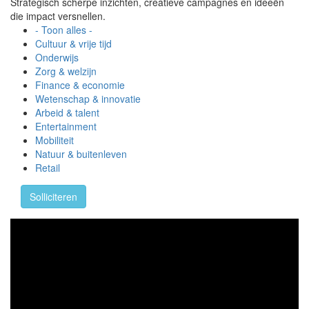
Strategisch scherpe inzichten, creatieve campagnes en ideeën
die impact versnellen.
- Toon alles -
Cultuur & vrije tijd
Onderwijs
Zorg & welzijn
Finance & economie
Wetenschap & innovatie
Arbeid & talent
Entertainment
Mobiliteit
Natuur & buitenleven
Retail
Solliciteren