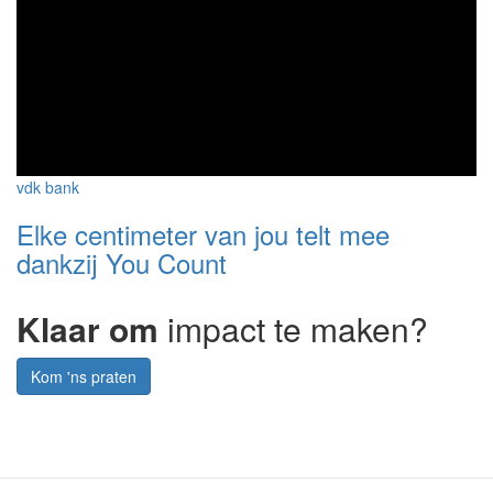
vdk bank
Elke centimeter van jou telt mee
dankzij You Count
Klaar om
impact te maken?
Kom 'ns praten