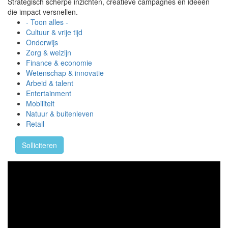
Strategisch scherpe inzichten, creatieve campagnes en ideeën
die impact versnellen.
- Toon alles -
Cultuur & vrije tijd
Onderwijs
Zorg & welzijn
Finance & economie
Wetenschap & innovatie
Arbeid & talent
Entertainment
Mobiliteit
Natuur & buitenleven
Retail
Solliciteren