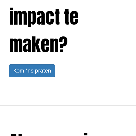
impact te
maken?
Kom 'ns praten