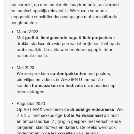
aanspreekt, op een manier die laagdrempelig, activerend
én maatschappelijk relevant is. We kozen voor een
langgerekte sensibiliseringscampagne met verschillende
hoogtepunten:
Maart 2023
Met
graffiti, lichtgevende tags & lichtprojecties
in
drukke stadscentra wierpen we letterlijk een licht op de
problematiek. De actie werd meteen opgepikt door
nationale media.
Mei 2023
We verspreidden
contentpakketten
met posters,
bierviltjes en video’s in WE ZIEN U-thema. Zo
konden
horecazaken en festivals
onze boodschap
mee uitdragen.
Augustus 2023
Op VRT MAX verscheen de
driedelige videoreeks
‘WE
ZIEN U’ met seksuologe
Lotte Vanwezemael
als host
en ambassadrice. Zij ging in gesprek met verschillende
jongeren, slachtoffers en daders. De reeks werd ook
opgenomen in de lespakketten van Sensoa.