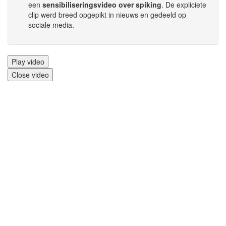
een
sensibiliseringsvideo over spiking
. De expliciete
clip werd breed opgepikt in nieuws en gedeeld op
sociale media.
Filmbestand
Play video
Close video