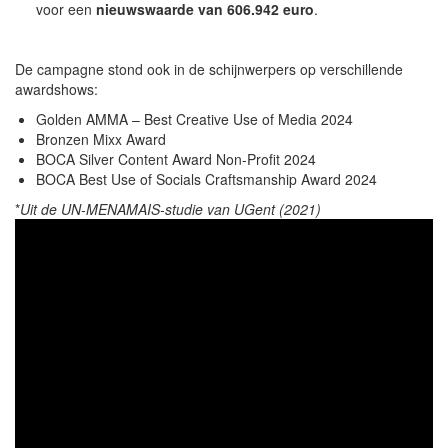
voor een
nieuwswaarde van 606.942 euro
.
De campagne stond ook in de schijnwerpers op verschillende
awardshows:
Golden AMMA – Best Creative Use of Media 2024
Bronzen Mixx Award
BOCA Silver Content Award Non-Profit 2024
BOCA Best Use of Socials Craftsmanship Award 2024
*
Uit de UN-MENAMAIS-studie van UGent (2021)