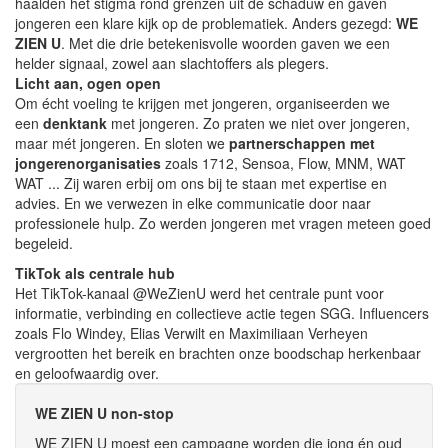
haalden het stigma rond grenzen uit de schaduw en gaven
jongeren een klare kijk op de problematiek. Anders gezegd:
WE
ZIEN U
. Met die drie betekenisvolle woorden gaven we een
helder signaal, zowel aan slachtoffers als plegers.
Licht aan, ogen open
Om écht voeling te krijgen met jongeren, organiseerden we
een
denktank
met jongeren. Zo praten we niet over jongeren,
maar mét jongeren. En sloten we
partnerschappen met
jongerenorganisaties
zoals 1712, Sensoa, Flow, MNM, WAT
WAT ... Zij waren erbij om ons bij te staan met expertise en
advies. En we verwezen in elke communicatie door naar
professionele hulp. Zo werden jongeren met vragen meteen goed
begeleid.
TikTok als centrale hub
Het TikTok-kanaal @WeZienU werd het centrale punt voor
informatie, verbinding en collectieve actie tegen SGG. Influencers
zoals Flo Windey, Elias Verwilt en Maximiliaan Verheyen
vergrootten het bereik en brachten onze boodschap herkenbaar
en geloofwaardig over.
WE ZIEN U non-stop
WE ZIEN U moest een campagne worden die jong én oud