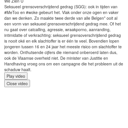
We Zien U
Seksueel grensoverschrijdend gedrag (SGG): ook in tijden van
#MeToo en #woke gebeurt het. Vlak onder onze ogen en vaker
dan we denken. Zo maakte twee derde van alle Belgen* ooit al
een vorm van seksueel grensoverschrijdend gedrag mee. Of het
nu gaat over catcalling, agressie, wraakporno, aanranding,
intimidatie of verkrachting: seksueel grensoverschrijdend gedrag
is nooit oké en elk slachtoffer is er één te veel. Bovendien lopen
jongeren tussen 16 en 24 jaar het meeste risico om slachtoffer te
worden. Onthutsende cijfers die niemand onberoerd laten dus,
ook de Vlaamse overheid niet. De minister van Justitie en
Handhaving vroeg ons om een campagne die het probleem uit de
schaduw haalt.
Filmbestand
Play video
Close video