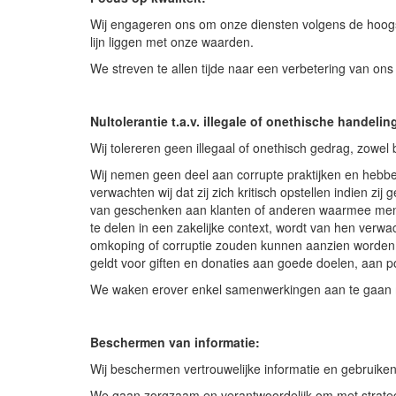
Wij engageren ons om onze diensten volgens de hoogs
lijn liggen met onze waarden.
We streven te allen tijde naar een verbetering van on
Nultolerantie t.a.v. illegale of onethische handeli
Wij tolereren geen illegaal of onethisch gedrag, zowe
Wij nemen geen deel aan corrupte praktijken en hebbe
verwachten wij dat zij zich kritisch opstellen indien 
van geschenken aan klanten of anderen waarmee men e
te delen in een zakelijke context, wordt van hen verw
omkoping of corruptie zouden kunnen aanzien worden
geldt voor giften en donaties aan goede doelen, aan poli
We waken erover enkel samenwerkingen aan te gaan met
Beschermen van informatie:
Wij beschermen vertrouwelijke informatie en gebruiken 
We gaan zorgzaam en verantwoordelijk om met strategis