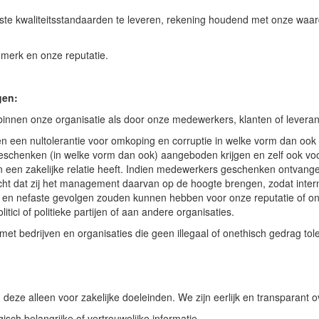
te kwaliteitsstandaarden te leveren, rekening houdend met onze waa
s merk en onze reputatie.
ngen:
l binnen onze organisatie als door onze medewerkers, klanten of levera
n een nultolerantie voor omkoping en corruptie in welke vorm dan ook
zij geschenken (in welke vorm dan ook) aangeboden krijgen en zelf ook 
en zakelijke relatie heeft. Indien medewerkers geschenken ontvangen
acht dat zij het management daarvan op de hoogte brengen, zodat inte
 en nefaste gevolgen zouden kunnen hebben voor onze reputatie of o
tici of politieke partijen of aan andere organisaties.
 bedrijven en organisaties die geen illegaal of onethisch gedrag tol
deze alleen voor zakelijke doeleinden. We zijn eerlijk en transparant o
ch belangrijke of vertrouwelijke informatie.