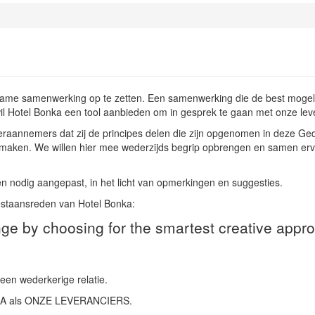
rzame samenwerking op te zetten. Een samenwerking die de best mogeli
l Hotel Bonka een tool aanbieden om in gesprek te gaan met onze lev
eraannemers dat zij de principes delen die zijn opgenomen in deze G
 maken. We willen hier mee wederzijds begrip opbrengen en samen e
n nodig aangepast, in het licht van opmerkingen en suggesties.
bestaansreden van Hotel Bonka:
nge by choosing for the smartest creative appr
 een wederkerige relatie.
ONKA als ONZE LEVERANCIERS.