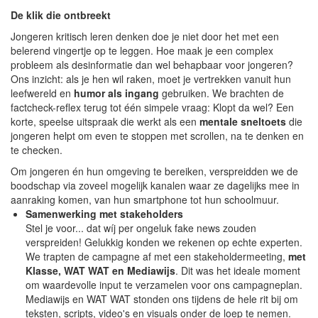
De klik die ontbreekt
Jongeren kritisch leren denken doe je niet door het met een
belerend vingertje op te leggen. Hoe maak je een complex
probleem als desinformatie dan wel behapbaar voor jongeren?
Ons inzicht: als je hen wil raken, moet je vertrekken vanuit hun
leefwereld en
humor als ingang
gebruiken. We brachten de
factcheck-reflex terug tot één simpele vraag: Klopt da wel? Een
korte, speelse uitspraak die werkt als een
mentale sneltoets
die
jongeren helpt om even te stoppen met scrollen, na te denken en
te checken.
Om jongeren én hun omgeving te bereiken, verspreidden we de
boodschap via zoveel mogelijk kanalen waar ze dagelijks mee in
aanraking komen, van hun smartphone tot hun schoolmuur.
Samenwerking met stakeholders
Stel je voor... dat wíj per ongeluk fake news zouden
verspreiden! Gelukkig konden we rekenen op echte experten.
We trapten de campagne af met een stakeholdermeeting,
met
Klasse, WAT WAT en Mediawijs
. Dit was het ideale moment
om waardevolle input te verzamelen voor ons campagneplan.
Mediawijs en WAT WAT stonden ons tijdens de hele rit bij om
teksten, scripts, video's en visuals onder de loep te nemen.