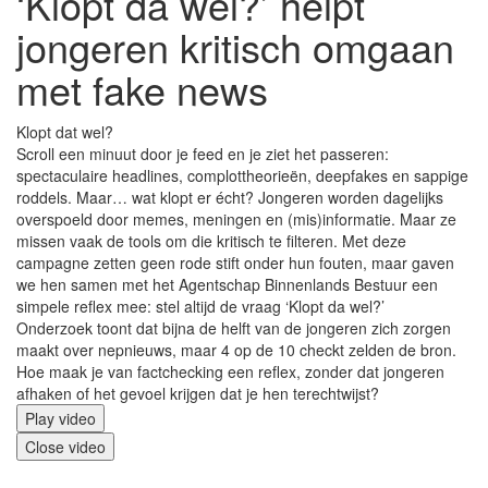
‘Klopt da wel?’ helpt
jongeren kritisch omgaan
met fake news
Klopt dat wel?
Scroll een minuut door je feed en je ziet het passeren:
spectaculaire headlines, complottheorieën, deepfakes en sappige
roddels. Maar… wat klopt er écht? Jongeren worden dagelijks
overspoeld door memes, meningen en (mis)informatie. Maar ze
missen vaak de tools om die kritisch te filteren. Met deze
campagne zetten geen rode stift onder hun fouten, maar gaven
we hen samen met het Agentschap Binnenlands Bestuur een
simpele reflex mee: stel altijd de vraag ‘Klopt da wel?’
Onderzoek toont dat bijna de helft van de jongeren zich zorgen
maakt over nepnieuws, maar 4 op de 10 checkt zelden de bron.
Hoe maak je van factchecking een reflex, zonder dat jongeren
afhaken of het gevoel krijgen dat je hen terechtwijst?
Filmbestand
Play video
Close video