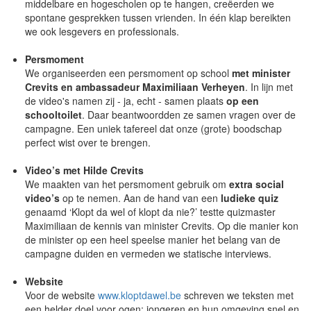
middelbare en hogescholen op te hangen, creëerden we
spontane gesprekken tussen vrienden. In één klap bereikten
we ook lesgevers en professionals.
Persmoment
We organiseerden een persmoment op school
met minister
Crevits en ambassadeur Maximiliaan Verheyen
. In lijn met
de video's namen zij - ja, echt - samen plaats
op een
schooltoilet
. Daar beantwoordden ze samen vragen over de
campagne. Een uniek tafereel dat onze (grote) boodschap
perfect wist over te brengen.
Video’s met Hilde Crevits
We maakten van het persmoment gebruik om
extra social
video’s
op te nemen. Aan de hand van een
ludieke quiz
genaamd ‘Klopt da wel of klopt da nie?’ testte quizmaster
Maximiliaan de kennis van minister Crevits. Op die manier kon
de minister op een heel speelse manier het belang van de
campagne duiden en vermeden we statische interviews.
Website
Voor de website
www.kloptdawel.be
schreven we teksten met
een helder doel voor ogen: jongeren en hun omgeving snel en