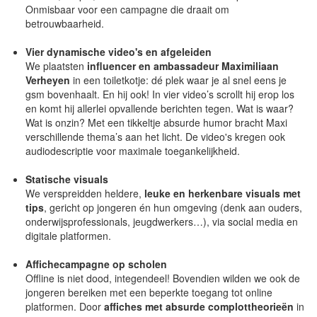
Onmisbaar voor een campagne die draait om
betrouwbaarheid.
Vier dynamische video's en afgeleiden
We plaatsten
influencer en ambassadeur
Maximiliaan
Verheyen
in een toiletkotje: dé plek waar je al snel eens je
gsm bovenhaalt. En hij ook! In vier video’s scrollt hij erop los
en komt hij allerlei opvallende berichten tegen. Wat is waar?
Wat is onzin? Met een tikkeltje absurde humor bracht Maxi
verschillende thema’s aan het licht. De video's kregen ook
audiodescriptie voor maximale toegankelijkheid.
Statische visuals
We verspreidden heldere,
leuke en herkenbare visuals met
tips
, gericht op jongeren én hun omgeving (denk aan ouders,
onderwijsprofessionals, jeugdwerkers…), via social media en
digitale platformen.
Affichecampagne op scholen
Offline is niet dood, integendeel! Bovendien wilden we ook de
jongeren bereiken met een beperkte toegang tot online
platformen. Door
affiches met absurde complottheorieën
in